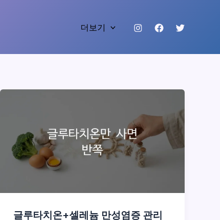
더보기
글루타치온+셀레늄 만성염증 관리