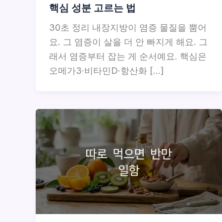
핵심 성분 고르는 법
30초 정리 내장지방이 염증 물질을 뿜어
요. 그 염증이 살을 더 안 빠지게 해요. 그
래서 염증부터 잡는 게 순서예요. 핵심은
오메가3·비타민D·항산화 […]