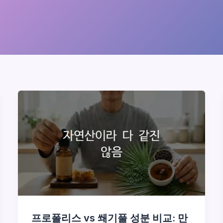
프로폴리스 vs 쐐기풀 성분 비교: 만