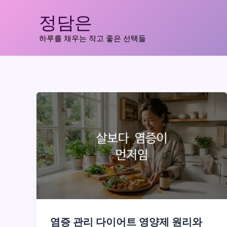
콘
정담은
텐
츠
하루를 채우는 작고 좋은 선택들
로
건
너
뛰
기
염증 관리 다이어트 영양제 원리와