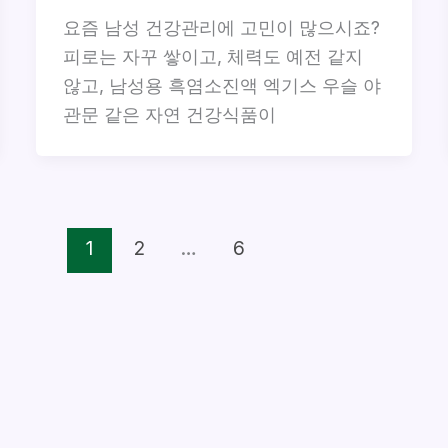
요즘 남성 건강관리에 고민이 많으시죠?
피로는 자꾸 쌓이고, 체력도 예전 같지
않고, 남성용 흑염소진액 엑기스 우슬 야
관문 같은 자연 건강식품이
1
2
…
6