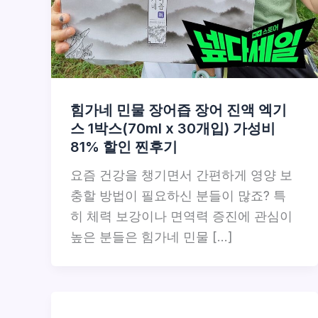
힘가네 민물 장어즙 장어 진액 엑기
스 1박스(70ml x 30개입) 가성비
81% 할인 찐후기
요즘 건강을 챙기면서 간편하게 영양 보
충할 방법이 필요하신 분들이 많죠? 특
히 체력 보강이나 면역력 증진에 관심이
높은 분들은 힘가네 민물 […]