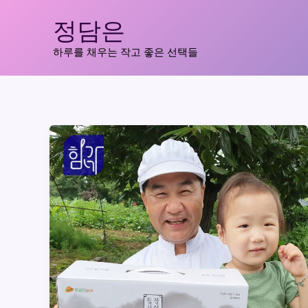
콘
정담은
텐
츠
하루를 채우는 작고 좋은 선택들
로
건
너
뛰
기