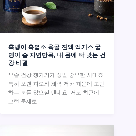
흑뱅이 흑염소 육골 진액 엑기스 굼
벵이 즙 자연방목, 내 몸에 딱 맞는 건
강 비결
요즘 건강 챙기기가 정말 중요한 시대죠.
특히 오랜 피로와 체력 저하 때문에 고민
하는 분들 많으실 텐데요. 저도 최근에
그런 문제로