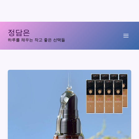
콘
정담은
텐
하루를 채우는 작고 좋은 선택들
츠
로
건
너
뛰
기