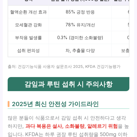
혈액순환 개선 효과
85% 긍정 반응
65
모세혈관 강화
78% 유지/개선
55
부작용 발생률
0.3% (경미한 소화불량)
0.5
섭취 편의성
차, 추출물 다양
보충제 
출처: 건강기능식품 사용자 설문조사 2025, KFDA 건강기능평가
감잎과 루틴 섭취 시 주의사항
2025년 최신 안전성 가이드라인
많은 분들이 식품으로서 감잎 섭취 시 안전하다고 생각
하지만,
과다 복용은 설사, 소화불량, 알레르기 위험
을 높
입니다. KFDA는 하루 권장 루틴 섭취량을 500mg 이하