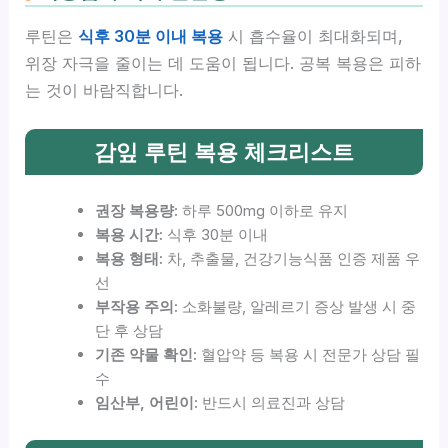
루틴은
식후 30분 이내 복용
시 흡수율이 최대화되며,
위장 자극을 줄이는 데 도움이 됩니다. 공복 복용은 피하
는 것이 바람직합니다.
감잎 루틴 복용 체크리스트
권장 복용량:
하루 500mg 이하로 유지
복용 시간:
식후 30분 이내
복용 형태:
차, 추출물, 건강기능식품 인증 제품 우
선
부작용 주의:
소화불량, 알레르기 증상 발생 시 중
단 후 상담
기존 약물 확인:
혈압약 등 복용 시 전문가 상담 필
수
임산부, 어린이:
반드시 의료진과 상담