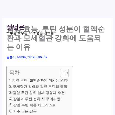
콘
정담은
감잎 효능, 루틴 성분이 혈액순
텐
하루를 채우는 작고 좋은 선택들
츠
환과 모세혈관 강화에 도움되
로
는 이유
건
너
글쓴이
admin
/
2025-06-02
뛰
기
목차
감잎 루틴, 혈액순환에 미치는 영향
모세혈관 강화와 감잎 루틴의 역할
감잎 루틴 섭취 실제 경험과 추천
감잎과 루틴 섭취 시 주의사항
감잎 루틴 복용 체크리스트
자주 묻는 질문