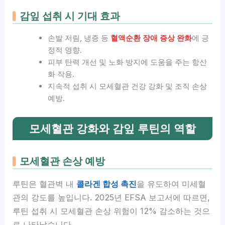
감잎 섭취 시 기대 효과
손발 저림, 냉증 등
혈액순환 장애 증상 완화
에 긍
정적 영향.
피부 탄력 개선 및 노화 방지에 도움을 주는 항산
화 작용.
지속적 섭취 시 모세혈관 건강 강화 및 조직 손상
예방.
모세혈관 강화와 감잎 루틴의 역할
모세혈관 손상 예방
루틴은 혈관벽 내
콜라겐 합성 촉진
을 유도하여 미세혈
관의 강도를 높입니다. 2025년 EFSA 보고서에 따르면,
루틴 섭취 시 모세혈관 손상 위험이 12% 감소하는 것으
로 나타났습니다.