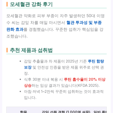
모세혈관 강화 후기
모세혈관 약화로 피부 부종이 자주 발생하던 50대 이영
수 씨는 감잎 차를 매일 마시면서
혈관 투과성 및 부종
완화 효과
를 경험했습니다. 꾸준한 섭취가 핵심임을 강
조했습니다.
추천 제품과 섭취법
감잎 추출물과 차 제품이 2025년 기준
루틴 함량
보장
및 안전성 인증을 받은 제품 위주로 선택 권
장.
식후 30분 이내 복용 시
루틴 흡수율이 20% 이상
상승
하는 임상 결과가 있습니다(KFDA 2025).
아침·저녁 1~2잔씩 꾸준히 섭취하는 것이 효과적
입니다.
항목
감잎 섭취 경험 (1,000명 설문)
일반 루틴 