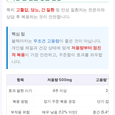
특히
고혈압, 당뇨, 간 질환
등 만성 질환자는 전문의와
상담 후 복용하는 것이 안전합니다.
핵심 팁
블랙마카는
무조건 고용량
이 좋은 것이 아닙니다.
개인별 체질과 건강 상태에 맞게
저용량부터 점진
적 복용
이 가장 안전하고, 꾸준함이 효과를 좌우합
니다.
항목
저용량 500mg
고용량 160
효과 발현 시기
4주 이상
2~3
복용 방법
장기 꾸준 복용 권장
단기 집중 
부작용 위험
매우 낮음 (1.2% 미만)
중간 (5.4%,