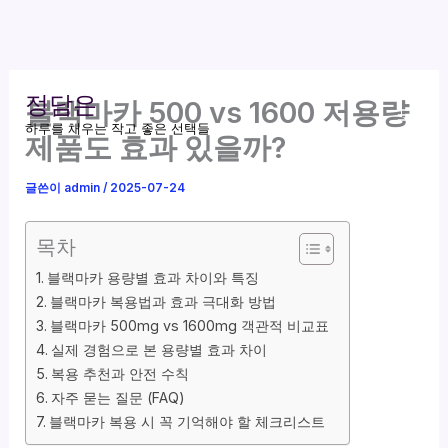
콘
정담은
블랙마카 500 vs 1600 저용량
텐
하루를 채우는 작고 좋은 선택들
츠
제품도 효과 있을까?
로
건
글쓴이
admin
/
2025-07-24
너
뛰
목차
기
블랙마카 용량별 효과 차이와 특징
블랙마카 복용법과 효과 극대화 방법
블랙마카 500mg vs 1600mg 객관적 비교표
실제 경험으로 본 용량별 효과 차이
복용 추천과 안전 수칙
자주 묻는 질문 (FAQ)
블랙마카 복용 시 꼭 기억해야 할 체크리스트