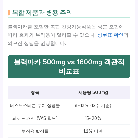
복합 제품과 병용 주의
블랙마카를 포함한 복합 건강기능식품은 성분 조합에
따라 효과와 부작용이 달라질 수 있으니,
성분표 확인
과
의료진 상담을 권장합니다.
블랙마카 500mg vs 1600mg 객관적
비교표
항목
저용량 500mg
테스토스테론 수치 상승률
8~12% (12주 기준)
피로도 개선 (VAS 척도)
15~20%
부작용 발생률
1.2% 미만
5