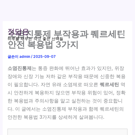
콘
정담은
소염진통제 부작용과 퀘르세틴
텐
하루를 채우는 작고 좋은 선택들
츠
안전 복용법 3가지
로
건
글쓴이
admin
/
2025-09-07
너
소염진통제
는 통증 완화에 뛰어난 효과가 있지만, 위장
뛰
장애와 신장 기능 저하 같은 부작용 때문에 신중한 복용
기
이 필요합니다. 자연 유래 소염제로 떠오른
퀘르세틴
역
시 안전하게 복용하지 않으면 부작용 위험이 있어, 정확
한 복용법과 주의사항을 알고 실천하는 것이 중요합니
다. 이 글에서는 소염진통제 부작용과 함께 퀘르세틴의
안전한 복용법 3가지를 상세하게 살펴봅니다.