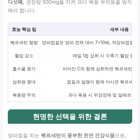
다섯째,
권장량 500mg을 지켜 과다 복용 부작용을 방지
해야 합니다.
효능 핵심 팁
세부 내용
퀘르세틴 함량
양파껍질은 양파 전체 대비 7~10배, 적양파껍질은
혈압 감소
매일 1컵 섭취 시 수축기 혈압 평균
흡수율 증가
비타민 C와 함께 섭취하면 퀘르세틴 흡수
섭취량 증대
껍질과 알맹이 함께 마시면 퀘르세틴 
복용량 주의
과다 복용 시 위장장애 및 알레르기 반
현명한 선택을 위한 결론
양파껍질 차는
퀘르세틴이 풍부한 천연 건강식품
으로,