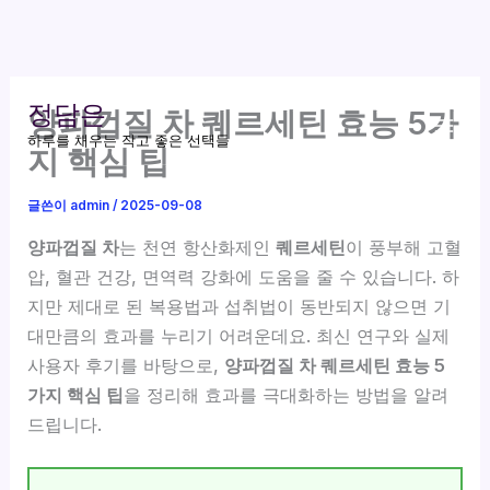
콘
정담은
양파껍질 차 퀘르세틴 효능 5가
텐
하루를 채우는 작고 좋은 선택들
츠
지 핵심 팁
로
건
글쓴이
admin
/
2025-09-08
너
양파껍질 차
는 천연 항산화제인
퀘르세틴
이 풍부해 고혈
뛰
압, 혈관 건강, 면역력 강화에 도움을 줄 수 있습니다. 하
기
지만 제대로 된 복용법과 섭취법이 동반되지 않으면 기
대만큼의 효과를 누리기 어려운데요. 최신 연구와 실제
사용자 후기를 바탕으로,
양파껍질 차 퀘르세틴 효능 5
가지 핵심 팁
을 정리해 효과를 극대화하는 방법을 알려
드립니다.