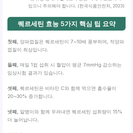
있으니 주의해야 합니다. (한국식품안전처, 2023)
퀘르세틴 효능 5가지 핵심 팁 요약
첫째,
양파껍질은 퀘르세틴이 7~10배 풍부하며, 적양파
껍질이 최상입니다.
둘째,
매일 1컵 섭취 시 혈압이 평균 7mmHg 감소하는
임상시험 결과가 있습니다.
셋째,
퀘르세틴은 비타민 C와 함께 먹으면 흡수율이
20~30% 증가합니다.
넷째,
알맹이와 함께 우려내면 퀘르세틴 섭취량이 15%
더 늘어납니다.