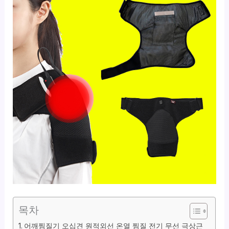
목차
어깨찜질기 오십견 원적외선 온열 찜질 전기 무선 극상근