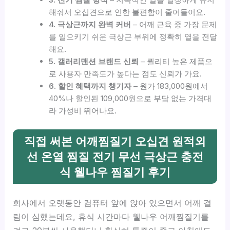
해줘서 오십견으로 인한 불편함이 줄어들어요.
4. 극상근까지 완벽 커버
– 어깨 근육 중 가장 문제
를 일으키기 쉬운 극상근 부위에 정확히 열을 전달
해요.
5. 갤러리맨션 브랜드 신뢰
– 퀄리티 높은 제품으
로 사용자 만족도가 높다는 점도 신뢰가 가요.
6. 할인 혜택까지 챙기자
– 원가 183,000원에서
40%나 할인된 109,000원으로 부담 없는 가격대
라 가성비 뛰어나요.
직접 써본 어깨찜질기 오십견 원적외
선 온열 찜질 전기 무선 극상근 충전
식 웰나우 찜질기 후기
회사에서 오랫동안 컴퓨터 앞에 앉아 있으면서 어깨 결
림이 심했는데요, 휴식 시간마다 웰나우 어깨찜질기를