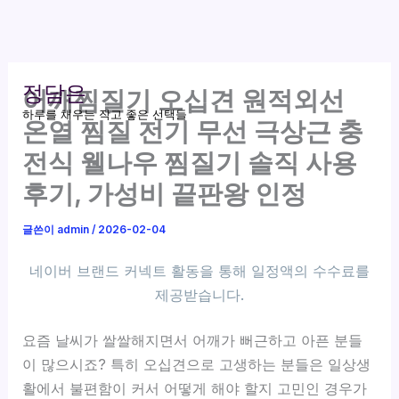
콘
정담은
어깨찜질기 오십견 원적외선
텐
하루를 채우는 작고 좋은 선택들
츠
온열 찜질 전기 무선 극상근 충
로
전식 웰나우 찜질기 솔직 사용
건
후기, 가성비 끝판왕 인정
너
뛰
글쓴이
admin
/
2026-02-04
기
요즘 날씨가 쌀쌀해지면서 어깨가 뻐근하고 아픈 분들
이 많으시죠? 특히 오십견으로 고생하는 분들은 일상생
활에서 불편함이 커서 어떻게 해야 할지 고민인 경우가