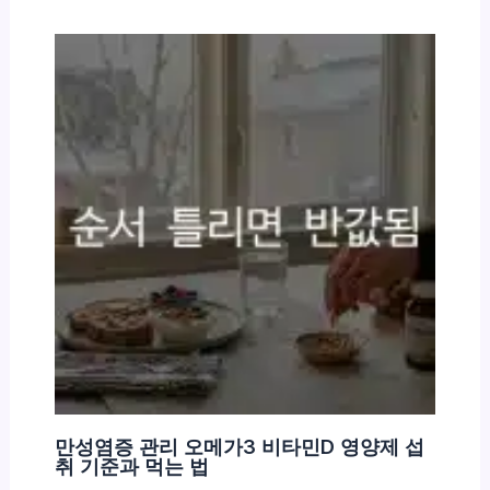
만성염증 관리 오메가3 비타민D 영양제 섭
취 기준과 먹는 법