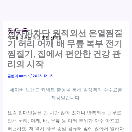
콘
정담은
전자파차단 원적외선 온열찜질
텐
하루를 채우는 작고 좋은 선택들
츠
기 허리 어깨 배 무릎 복부 전기
로
찜질기, 집에서 편안한 건강 관
건
리의 시작
너
뛰
글쓴이
admin
/
2025-12-15
기
요즘 현대인들은 긴 시간 앉아 있거나 반복되는 근무로
인해 허리, 어깨, 배, 무릎 등 여러 부위가 자주 아프고
뻐근하죠. 저 역시 하루 종일 컴퓨터 앞에 앉아서 일하다