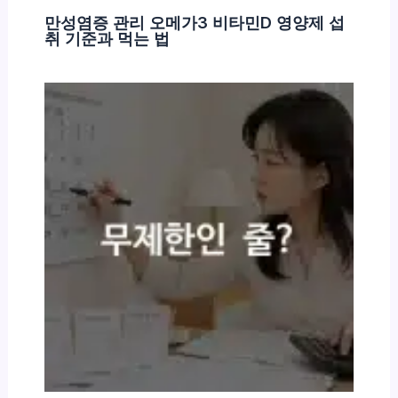
만성염증 관리 오메가3 비타민D 영양제 섭
취 기준과 먹는 법