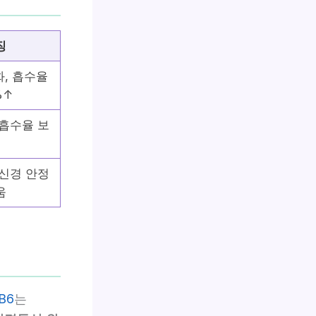
징
, 흡수율
%↑
 흡수율 보
통
 신경 안정
움
B6
는