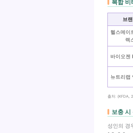
복합 비
브랜
헬스메이트
렉
바이오젠 
뉴트리랩 
출처: (KFDA, 20
보충 시
성인의 경