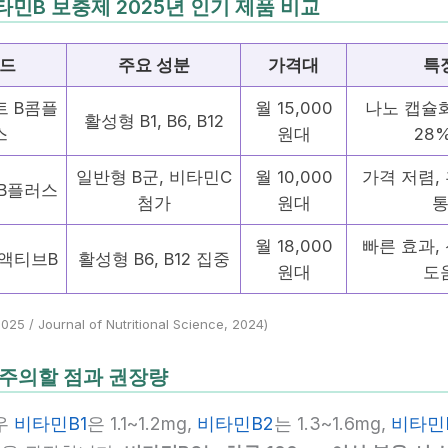
타민B 보충제 2025년 인기 제품 비교
드
주요 성분
가격대
특
 B콤플
월 15,000
나노 캡슐화
활성형 B1, B6, B12
스
원대
28
일반형 B군, 비타민C
월 10,000
가격 저렴,
B플러스
첨가
원대
월 18,000
빠른 효과,
액티브B
활성형 B6, B12 집중
원대
도
25 / Journal of Nutritional Science, 2024)
 주의할 점과 권장량
우
비타민B1
은 1.1~1.2mg,
비타민B2
는 1.3~1.6mg,
비타민