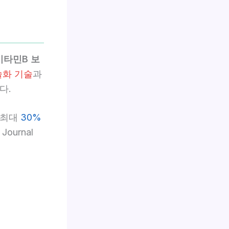
비타민B 보
슐화 기술
과
다.
 최대
30%
urnal