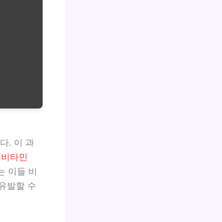
. 이 과
,
비타민
는 이들 비
유발할 수