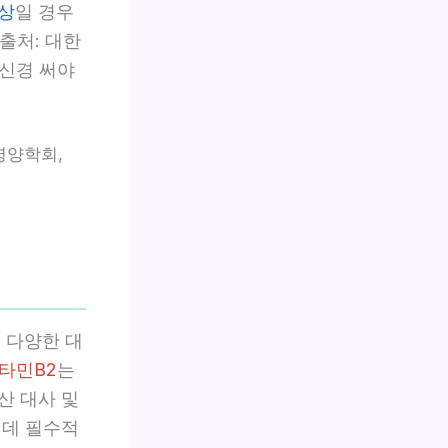
이상
일 경우
출처: 대한
 신경 써야
영양학회,
 다양한 대
타민B2
는
산 대사 및
 데 필수적