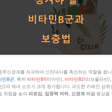
중추신경계를 자극하며 신진대사를 촉진하는 역할을 합니다
타민B군
, 특히
비타민B1
(티아민),
비타민B2
(리보플라빈)
신)의 체내 소모가 크게 증가합니다. 과도한 카페인 섭취
핍 위험을 높여
피로감, 집중력 저하, 신경계 이상
증상을 