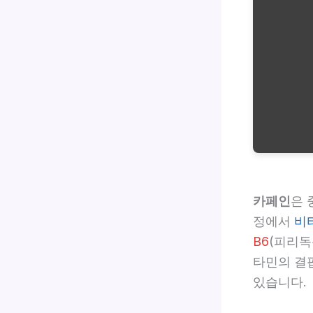
카페인
은 
정에서
비
B6
(피리독
타민의 결
있습니다.