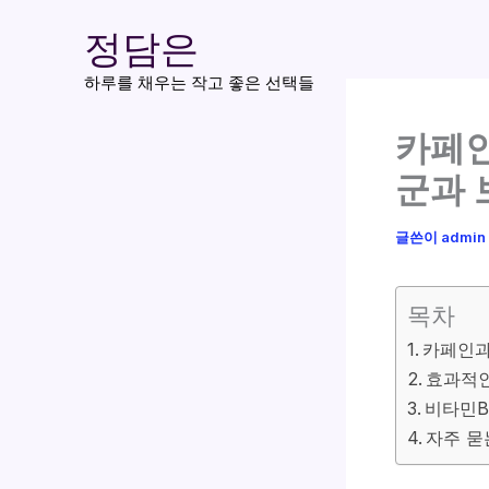
콘
정담은
텐
츠
하루를 채우는 작고 좋은 선택들
로
카페인
건
너
군과 
뛰
기
글쓴이
admin
목차
카페인과
효과적인
비타민B
자주 묻는