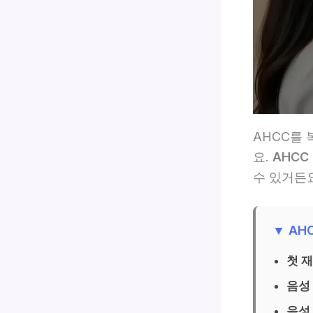
AHCC를 
요.
AHCC
수 있거든요
▼ AH
첫 
음성
음성