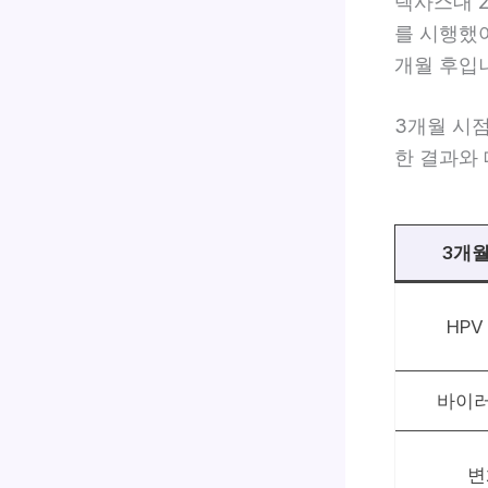
텍사스대 2
를 시행했어
개월 후입
3개월 시
한 결과와
3개월
HPV
바이러
변