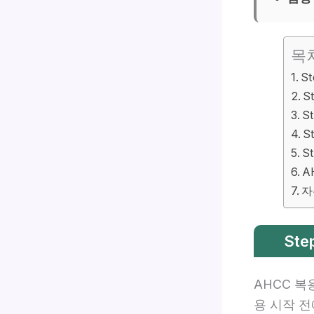
목
S
S
S
S
S
A
자
St
AHCC 복
용 시작 전