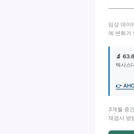
임상 데이
에 변화가
🔬 6
텍사스대
👉 AH
3개월 중간
재검사 방