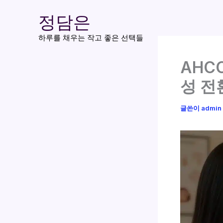
콘
정담은
텐
츠
하루를 채우는 작고 좋은 선택들
로
AHC
건
너
성 전
뛰
기
글쓴이
admin