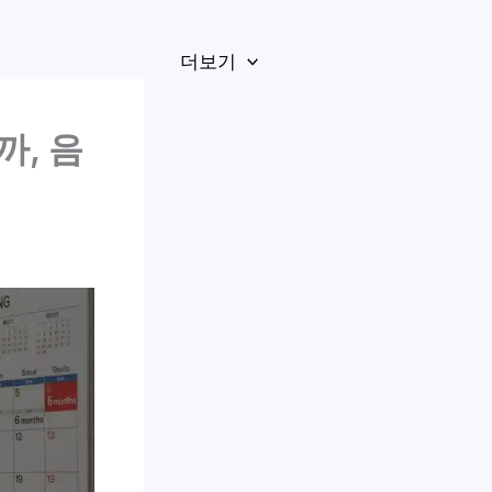
더보기
까, 음